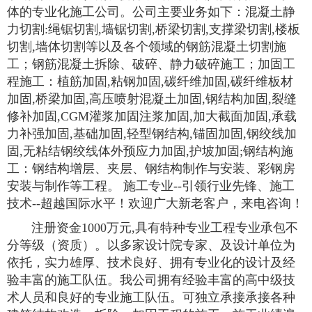
体的专业化施工公司。公司主要业务如下：混凝土静
力切割:绳锯切割,墙锯切割,桥梁切割,支撑梁切割,楼板
切割,墙体切割等以及各个领域的钢筋混凝土切割施
工；钢筋混凝土拆除、破碎、静力破碎施工；加固工
程施工：植筋加固,粘钢加固,碳纤维加固,碳纤维板材
加固,桥梁加固,高压喷射混凝土加固,钢结构加固,裂缝
修补加固,CGM灌浆加固注浆加固,加大截面加固,承载
力补强加固,基础加固,轻型钢结构,锚固加固,钢绞线加
固,无粘结钢绞线体外预应力加固,护坡加固;钢结构施
工：钢结构增层、夹层、钢结构制作与安装、彩钢房
安装与制作等工程。 施工专业--引领行业先锋、施工
技术--超越国际水平！欢迎广大新老客户，来电咨询！
注册资金1000万元,具有特种专业工程专业承包不
分等级（资质）。以多家设计院专家、及设计单位为
依托，实力雄厚、技术良好、拥有专业化的设计及经
验丰富的施工队伍。我公司拥有经验丰富的高中级技
术人员和良好的专业施工队伍。可独立承接承接各种